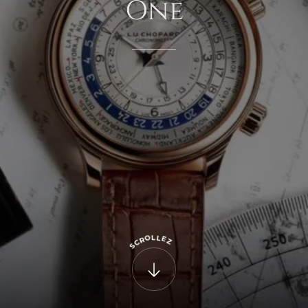
One
L
L
O
E
R
Z
C
S