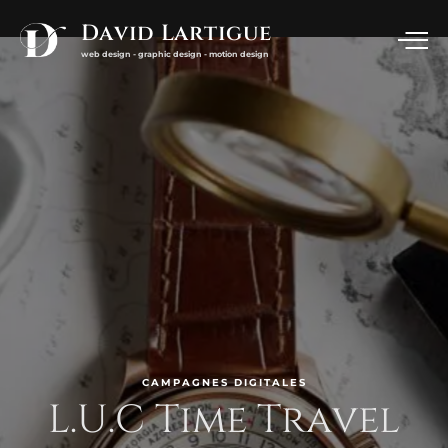
David Lartigue
web design - graphic design - motion design
CAMPAGNES
DIGITALES
L.U.C
Time
Travel