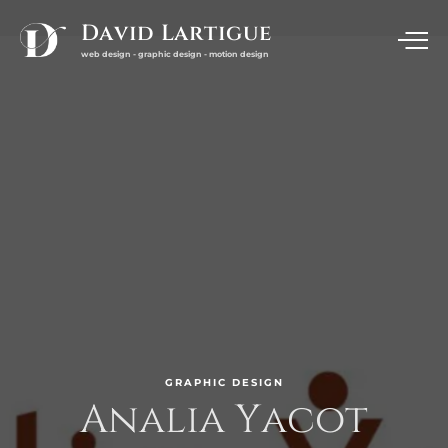
David Lartigue
web design - graphic design - motion design
GRAPHIC
DESIGN
Analia
Yacot