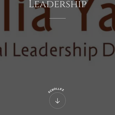
Leadership
L
L
O
E
R
Z
C
S