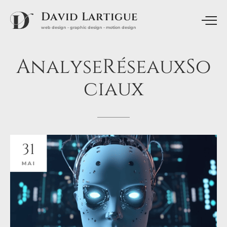
David Lartigue
web design - graphic design - motion design
AnalyseRéseauxSo
ciaux
31
MAI