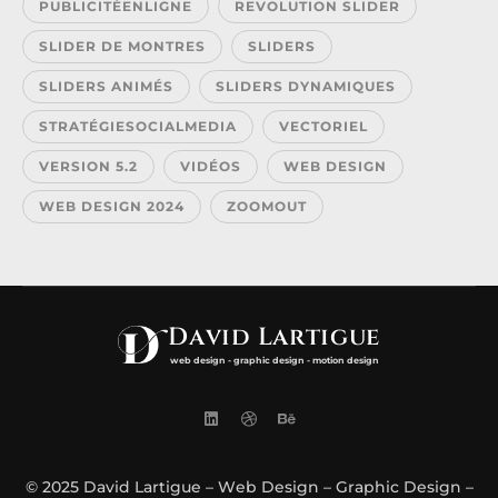
PUBLICITÉENLIGNE
REVOLUTION SLIDER
SLIDER DE MONTRES
SLIDERS
SLIDERS ANIMÉS
SLIDERS DYNAMIQUES
STRATÉGIESOCIALMEDIA
VECTORIEL
VERSION 5.2
VIDÉOS
WEB DESIGN
WEB DESIGN 2024
ZOOMOUT
David Lartigue
web design - graphic design - motion design
© 2025 David Lartigue – Web Design – Graphic Design –