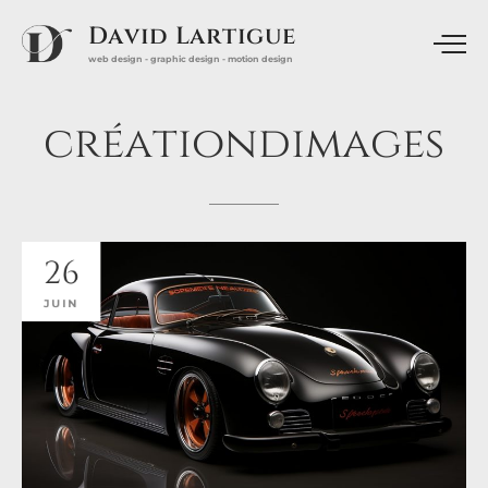
David Lartigue
web design - graphic design - motion design
créationdimages
26
JUIN