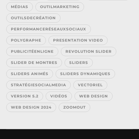
MÉDIAS
OUTILMARKETING
OUTILSDECRÉATION
PERFORMANCERÉSEAUXSOCIAUX
POLYGRAPHE
PRESENTATION VIDEO
PUBLICITÉENLIGNE
REVOLUTION SLIDER
SLIDER DE MONTRES
SLIDERS
SLIDERS ANIMÉS
SLIDERS DYNAMIQUES
STRATÉGIESOCIALMEDIA
VECTORIEL
VERSION 5.2
VIDÉOS
WEB DESIGN
WEB DESIGN 2024
ZOOMOUT