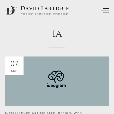
David Lartigue
web design - graphic design - motion design
ia
07
SEP
INTELLIGENCE ARTIFICIELLE
,
DESIGN
,
WEB